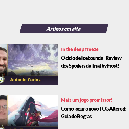
Artigos em alta
In the deep freeze
O ciclo de Icebounds - Review
dos Spoilers de Trial by Frost!
Mais um jogo promissor!
Como jogar o novo TCG Altered:
Guia de Regras