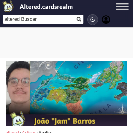
Altered.cardsrealm
altered
›
Artigos
›
Análise