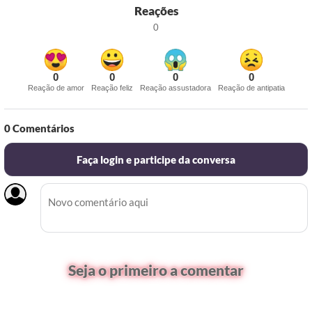
Reações
0
0
0
0
0
Reação de amor
Reação feliz
Reação assustadora
Reação de antipatia
0
Comentários
Faça login e participe da conversa
Seja o primeiro a comentar