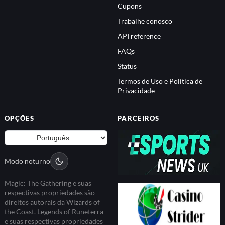
Cupons
Trabalhe conosco
API reference
FAQs
Status
Termos de Uso e Política de
Privacidade
OPÇÕES
PARCEIROS
Modo noturno
Magic: The Gathering e suas
respectivas propriedades são
direitos autorais da Wizards of
the Coast. Legends of Runeterra
e suas respectivas propriedades