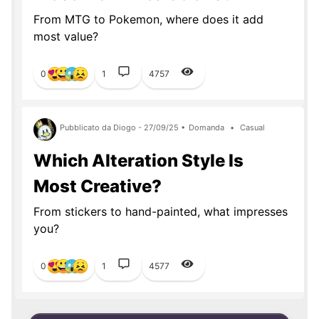
From MTG to Pokemon, where does it add
most value?
0
1
4757
Pubblicato da Diogo - 27/09/25 •
Domanda
•
Casual
Which Alteration Style Is
Most Creative?
From stickers to hand-painted, what impresses
you?
0
1
4577