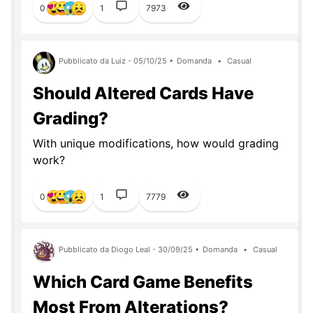
0
1
7973
Pubblicato da Luiz - 05/10/25 •
Domanda
•
Casual
Should Altered Cards Have
Grading?
With unique modifications, how would grading
work?
0
1
7779
Pubblicato da Diogo Leal - 30/09/25 •
Domanda
•
Casual
Which Card Game Benefits
Most From Alterations?