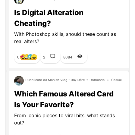
Is Digital Alteration
Cheating?
With Photoshop skills, should these count as
real alters?
0
2
8084
Pubblicato da Manish Vlog - 08/10/25 •
Domanda
•
Casual
Which Famous Altered Card
Is Your Favorite?
From iconic pieces to viral hits, what stands
out?