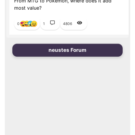
From MTG to Pokemon, where does it add
most value?
0
1
4806
neustes Forum