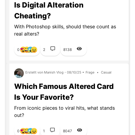
Is Digital Alteration
Cheating?
With Photoshop skills, should these count as
real alters?
0
2
8138
Erstellt von Manish Vlog - 08/10/25 •
Frage
•
Casual
Which Famous Altered Card
Is Your Favorite?
From iconic pieces to viral hits, what stands
out?
0
1
8047