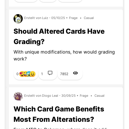
Erstellt von Luiz - 05/10/25 •
Frage
•
Casual
Should Altered Cards Have
Grading?
With unique modifications, how would grading
work?
0
1
7852
Erstellt von Diogo Leal - 30/09/25 •
Frage
•
Casual
Which Card Game Benefits
Most From Alterations?