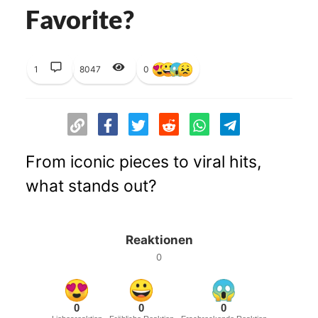
Favorite?
1
8047
0
From iconic pieces to viral hits,
what stands out?
Reaktionen
0
0
0
0