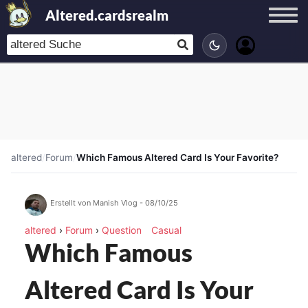
Altered.cardsrealm
altered
/
Forum
/
Which Famous Altered Card Is Your Favorite?
Erstellt von Manish Vlog - 08/10/25
altered
›
Forum
›
Question
Casual
Which Famous
Altered Card Is Your